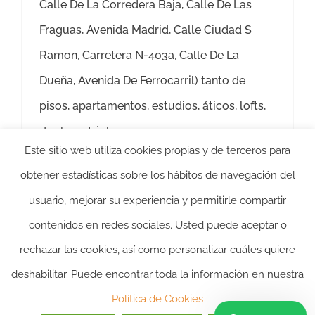
Calle De La Corredera Baja, Calle De Las
Fraguas, Avenida Madrid, Calle Ciudad S
Ramon, Carretera N-403a, Calle De La
Dueña, Avenida De Ferrocarril) tanto de
pisos, apartamentos, estudios, áticos, lofts,
duplex y triplex
Este sitio web utiliza cookies propias y de terceros para
Más información
obtener estadísticas sobre los hábitos de navegación del
usuario, mejorar su experiencia y permitirle compartir
contenidos en redes sociales. Usted puede aceptar o
rechazar las cookies, así como personalizar cuáles quiere
deshabilitar. Puede encontrar toda la información en nuestra
2024 ©itasacion.com
TASACIONES INMOBILIARIAS
|
PREGUNTAS
Política de Cookies
FRECUENTES
|
POLITICA DE PRIVACIDAD
|
POLITICA DE