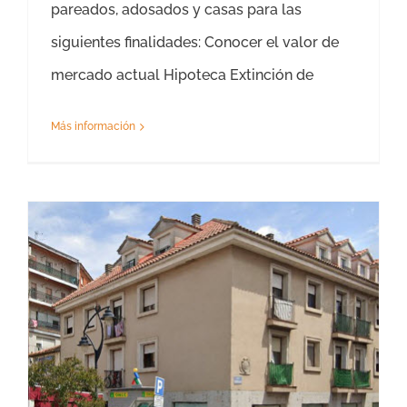
pareados, adosados y casas para las
siguientes finalidades: Conocer el valor de
mercado actual Hipoteca Extinción de
Más información
Tasación Piso San Martín de Valdeiglesias – Precio Tasador