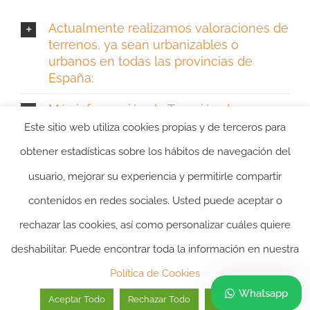
Actualmente realizamos valoraciones de
terrenos, ya sean urbanizables o
urbanos en todas las provincias de
España:
Más información de Tasación de
Terrenos
Este sitio web utiliza cookies propias y de terceros para
obtener estadísticas sobre los hábitos de navegación del
usuario, mejorar su experiencia y permitirle compartir
contenidos en redes sociales. Usted puede aceptar o
rechazar las cookies, así como personalizar cuáles quiere
deshabilitar. Puede encontrar toda la información en nuestra
2024 ©itasacion.com
TASACIONES INMOBILIARIAS
|
PREGUNTAS
Política de Cookies
FRECUENTES
|
POLITICA DE PRIVACIDAD
|
POLITICA DE
Whatsapp
Aceptar Todo
Rechazar Todo
Personalizar
COOKIES
|
AVISO LEGAL