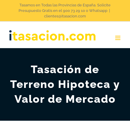
Saltar
Tasamos en Todas las Provincias de España. Solicite
Presupuesto Gratis en el 900 73 29 10 o Whatsapp
|
al
clientes@itasacion.com
contenido
Tasación de
Terreno Hipoteca y
Valor de Mercado