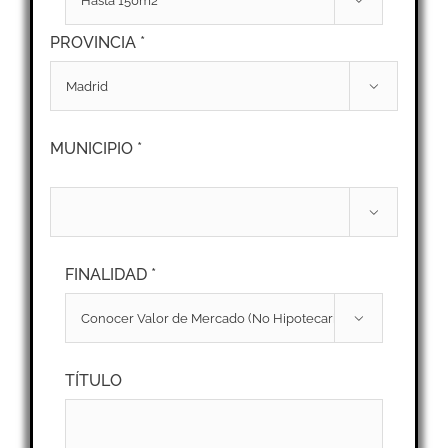

PROVINCIA *

MUNICIPIO *

FINALIDAD *

TÍTULO