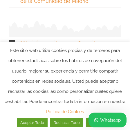
de la Comunidad de Madrid:
Más información sobre Tasación para
Recurrir el Valor de Referencia en Madrid
Este sitio web utiliza cookies propias y de terceros para
obtener estadísticas sobre los hábitos de navegación del
usuario, mejorar su experiencia y permitirle compartir
contenidos en redes sociales. Usted puede aceptar o
rechazar las cookies, así como personalizar cuáles quiere
deshabilitar. Puede encontrar toda la información en nuestra
2024 ©itasacion.com
TASACIONES INMOBILIARIAS
|
PREGUNTAS
Política de Cookies
FRECUENTES
|
POLITICA DE PRIVACIDAD
|
POLITICA DE
Whatsapp
Aceptar Todo
Rechazar Todo
Personalizar
COOKIES
|
AVISO LEGAL