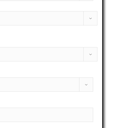


