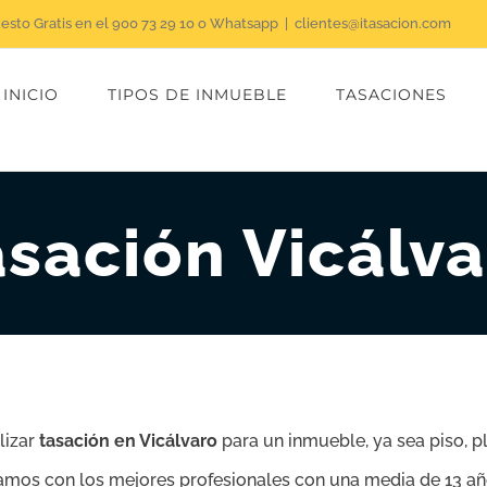
uesto Gratis en el 900 73 29 10 o Whatsapp
|
clientes@itasacion.com
INICIO
TIPOS DE INMUEBLE
TASACIONES
asación Vicálva
lizar
tasación en Vicálvaro
para un inmueble, ya sea piso, pl
tamos con los mejores profesionales con una media de 13 año