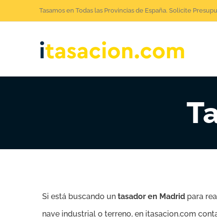
Saltar
Tasamos en Todas las Provincias de España. Solicite Presup
al
contenido
T
Si está buscando un
tasador en Madrid
para rea
nave industrial o terreno, en itasacion.com con