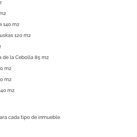
2
 m2
ta 140 m2
Puskas 120 m2
2
a de la Cebolla 85 m2
90 m2
60 m2
140 m2
ara cada tipo de inmueble.