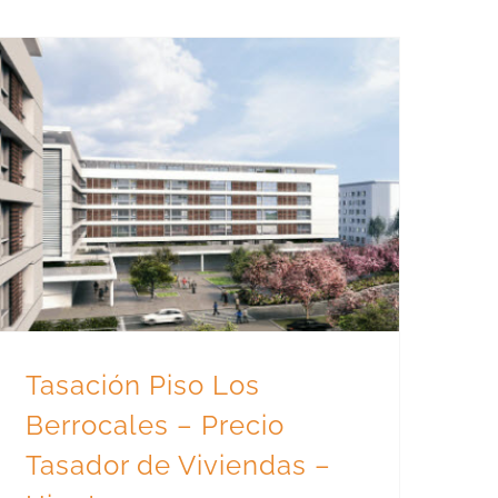
Tasación Piso Los Berrocales – Precio Tasador de Viviendas – Hipoteca
Tasación Piso Los
Berrocales – Precio
Tasador de Viviendas –