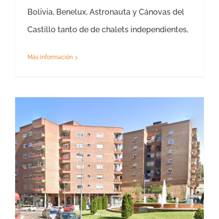
Bolivia, Benelux, Astronauta y Cánovas del
Castillo tanto de de chalets independientes,
Más información
Tasación Piso Valdemoro- Precio Tasador de Viviendas Valdemoro