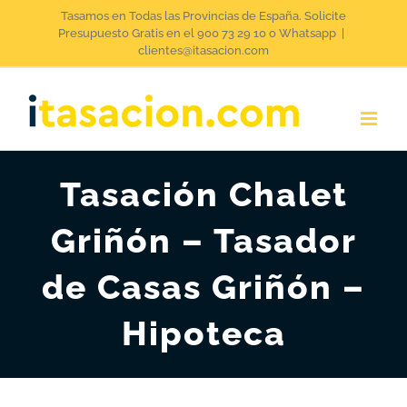
Saltar
Tasamos en Todas las Provincias de España. Solicite
Presupuesto Gratis en el 900 73 29 10 o Whatsapp
|
al
clientes@itasacion.com
contenido
Tasación Chalet
Griñón – Tasador
de Casas Griñón –
Hipoteca