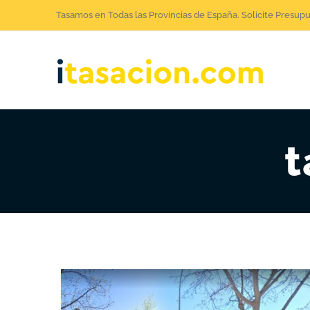
Saltar
Tasamos en Todas las Provincias de España. Solicite Presup
al
contenido
t