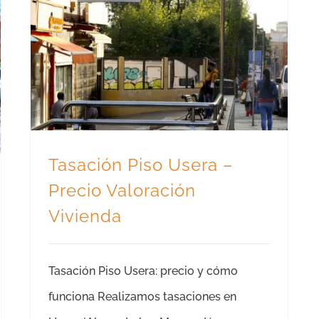
Tasación Piso Usera – Precio Valoración Vivienda
Tasación Piso Usera –
Precio Valoración
Vivienda
Tasación Piso Usera: precio y cómo
funciona Realizamos tasaciones en