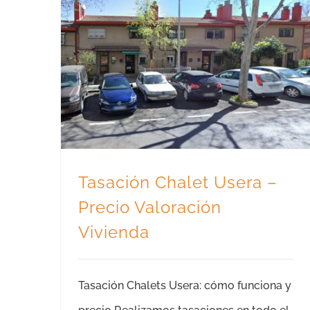
Tasación Chalet Usera – Precio Valoración Vivienda
Tasación Chalet Usera –
Precio Valoración
Vivienda
Tasación Chalets Usera: cómo funciona y