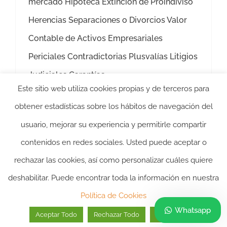
mercado Hipoteca Extinción de Proindiviso
Herencias Separaciones o Divorcios Valor
Contable de Activos Empresariales
Periciales Contradictorias Plusvalías Litigios
Judiciales Garantías
Este sitio web utiliza cookies propias y de terceros para
Más información
obtener estadísticas sobre los hábitos de navegación del
usuario, mejorar su experiencia y permitirle compartir
contenidos en redes sociales. Usted puede aceptar o
rechazar las cookies, así como personalizar cuáles quiere
deshabilitar. Puede encontrar toda la información en nuestra
2024 ©itasacion.com
TASACIONES INMOBILIARIAS
|
PREGUNTAS
Política de Cookies
FRECUENTES
|
POLITICA DE PRIVACIDAD
|
POLITICA DE
Whatsapp
Aceptar Todo
Rechazar Todo
Personalizar
COOKIES
|
AVISO LEGAL