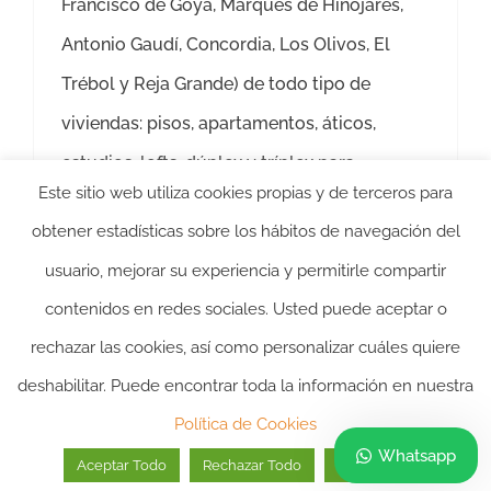
Francisco de Goya, Marqués de Hinojares,
Antonio Gaudí, Concordia, Los Olivos, El
Trébol y Reja Grande) de todo tipo de
viviendas: pisos, apartamentos, áticos,
estudios, lofts, dúplex y tríplex para
Este sitio web utiliza cookies propias y de terceros para
Más información
obtener estadísticas sobre los hábitos de navegación del
usuario, mejorar su experiencia y permitirle compartir
contenidos en redes sociales. Usted puede aceptar o
rechazar las cookies, así como personalizar cuáles quiere
deshabilitar. Puede encontrar toda la información en nuestra
2024 ©itasacion.com
TASACIONES INMOBILIARIAS
|
PREGUNTAS
Política de Cookies
FRECUENTES
|
POLITICA DE PRIVACIDAD
|
POLITICA DE
Whatsapp
Aceptar Todo
Rechazar Todo
Personalizar
COOKIES
|
AVISO LEGAL