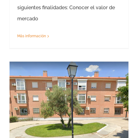
siguientes finalidades: Conocer el valor de
mercado
Más información
Tasación Piso Mejorada del Campo – Precio Tasador de Viviendas Mejorada