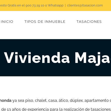
uesto Gratis en el 900 73 29 10 o Whatsapp
|
clientes@itasacion.com
INICIO
TIPOS DE INMUEBLE
TASACIONES
n Vivienda Maj
ahonda
ya sea piso, chalet, casa, ático, dúplex, apartament
de 13 años de experiencia para la realización de tasaciones 