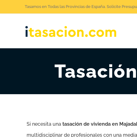
Saltar
Tasamos en Todas las Provincias de España. Solicite Presup
al
contenido
Tasació
Si necesita una
tasación de vivienda en Majad
multidisciplinar de profesionales con una media 