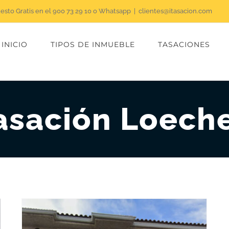
uesto Gratis en el 900 73 29 10 o Whatsapp
|
clientes@itasacion.com
INICIO
TIPOS DE INMUEBLE
TASACIONES
asación Loech