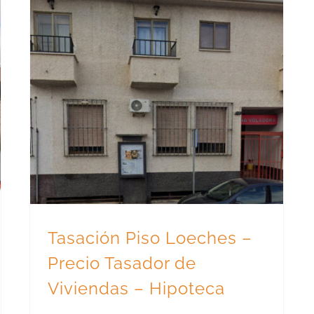
Tasación Piso Loeches – Precio Tasador de Viviendas – Hipoteca
Tasación Piso Loeches –
Precio Tasador de
Viviendas – Hipoteca