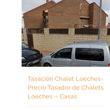
Tasación Chalet Loeches- Precio Tasador de Chalets Loeches – Casas
Tasación Chalet Loeches-
Precio Tasador de Chalets
Loeches – Casas