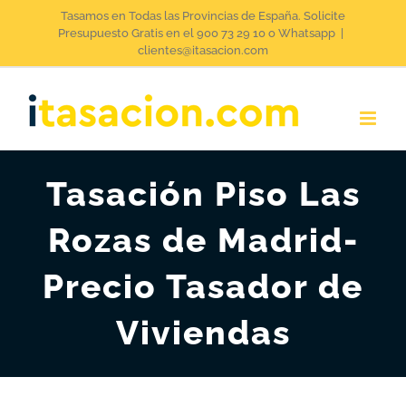
Saltar
Tasamos en Todas las Provincias de España. Solicite
Presupuesto Gratis en el 900 73 29 10 o Whatsapp
|
al
clientes@itasacion.com
contenido
Tasación Piso Las
Rozas de Madrid-
Precio Tasador de
Viviendas