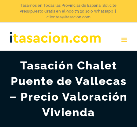
Saltar
Tasamos en Todas las Provincias de España. Solicite
Presupuesto Gratis en el 900 73 29 10 o Whatsapp
|
al
clientes@itasacion.com
contenido
Tasación Chalet
Puente de Vallecas
– Precio Valoración
Vivienda