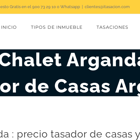
uesto Gratis en el 900 73 29 10 o Whatsapp
|
clientes@itasacion.com
INICIO
TIPOS DE INMUEBLE
TASACIONES
Chalet Argand
or de Casas A
a : precio tasador de casas