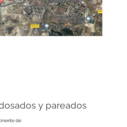
adosados y pareados
lmente de: