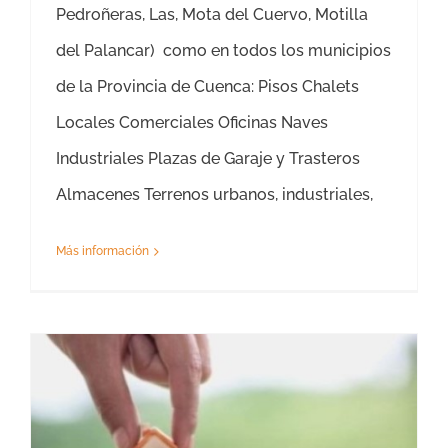
Pedroñeras, Las, Mota del Cuervo, Motilla
del Palancar) como en todos los municipios
de la Provincia de Cuenca: Pisos Chalets
Locales Comerciales Oficinas Naves
Industriales Plazas de Garaje y Trasteros
Almacenes Terrenos urbanos, industriales,
Más información
Tasación Valor de Mercado Huesca – Tasador Valor de Mercado