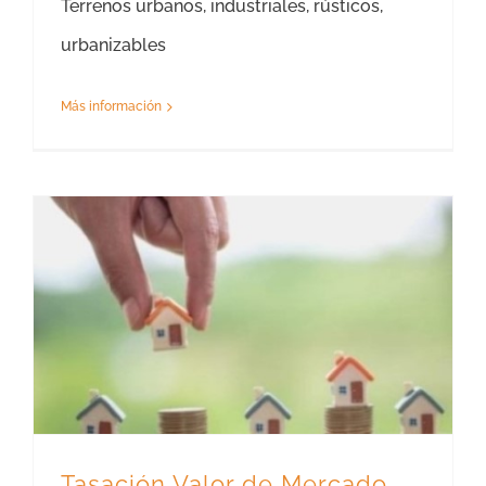
Terrenos urbanos, industriales, rústicos,
urbanizables
Más información
Tasación Valor de Mercado Teruel – Tasador Valor de Mercado
Tasación Valor de Mercado