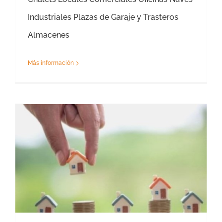
Industriales Plazas de Garaje y Trasteros
Almacenes
Más información
Tasación Valor de Mercado Zamora – Tasador Valor de Mercado