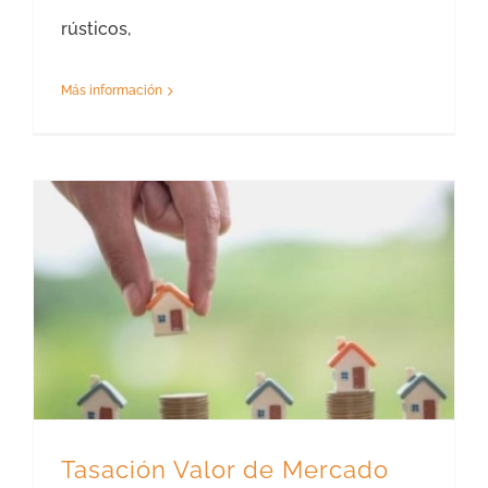
rústicos,
Más información
Tasación Valor de Mercado Ávila – Tasador Valor de Mercado
Tasación Valor de Mercado