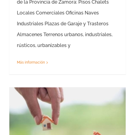
de la Provincia de Zamora: Pisos Chalets
Locales Comerciales Oficinas Naves
Industriales Plazas de Garaje y Trasteros
Almacenes Terrenos urbanos, industriales,
rústicos, urbanizables y
Más información
Tasación Valor de Mercado Cuenca – Tasador Valor de Mercado