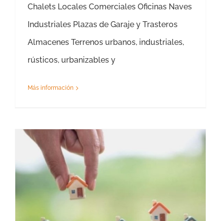
Chalets Locales Comerciales Oficinas Naves
Industriales Plazas de Garaje y Trasteros
Almacenes Terrenos urbanos, industriales,
rústicos, urbanizables y
Más información
Tasación Valor de Mercado Segovia – Tasador Valor de Mercado