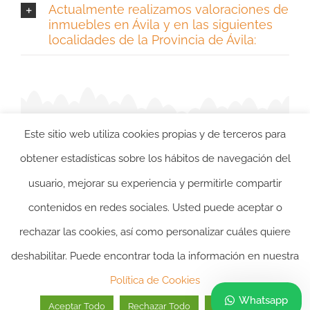
Actualmente realizamos valoraciones de
inmuebles en Ávila y en las siguientes
localidades de la Provincia de Ávila:
Este sitio web utiliza cookies propias y de terceros para
obtener estadísticas sobre los hábitos de navegación del
usuario, mejorar su experiencia y permitirle compartir
contenidos en redes sociales. Usted puede aceptar o
rechazar las cookies, así como personalizar cuáles quiere
2024 ©itasacion.com
TASACIONES INMOBILIARIAS
|
PREGUNTAS
deshabilitar. Puede encontrar toda la información en nuestra
FRECUENTES
|
POLITICA DE PRIVACIDAD
|
POLITICA DE
Política de Cookies
COOKIES
|
AVISO LEGAL
Whatsapp
Aceptar Todo
Rechazar Todo
Personalizar