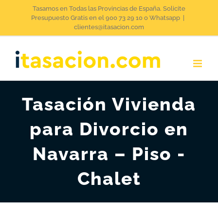
Saltar
Tasamos en Todas las Provincias de España. Solicite
Presupuesto Gratis en el 900 73 29 10 o Whatsapp
|
al
clientes@itasacion.com
contenido
Tasación Vivienda
para Divorcio en
Navarra – Piso -
Chalet