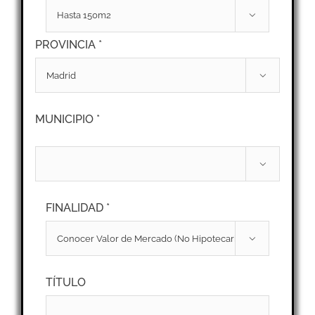

PROVINCIA *

MUNICIPIO *

FINALIDAD *

TÍTULO