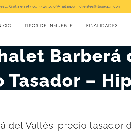
uesto Gratis en el 900 73 29 10 o Whatsapp
|
clientes@itasacion.com
NICIO
TIPOS DE INMUEBLE
FINALIDADES
halet Barberá d
o Tasador – Hi
á del Vallés: precio tasador