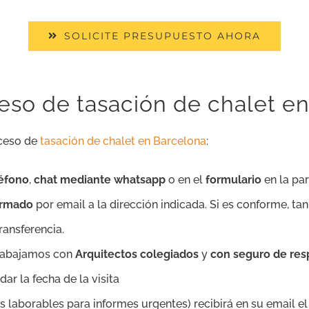
SOLICITE PRESUPUESTO AHORA
so de tasación de chalet en
oceso de
tasación de chalet en Barcelona
:
léfono
,
chat mediante whatsapp
o en el
formulario
en la par
firmado
por email a la dirección indicada. Si es conforme, ta
ansferencia.
trabajamos con
Arquitectos colegiados
y
con seguro de resp
ar la fecha de la visita
as laborables para informes urgentes) recibirá en su email e