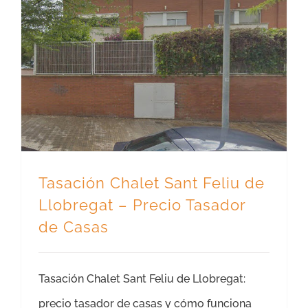
Tasación Chalet Sant Feliu de Llobregat – Precio Tasador de Casas
Tasación Chalet Sant Feliu de
Llobregat – Precio Tasador
de Casas
Tasación Chalet Sant Feliu de Llobregat:
precio tasador de casas y cómo funciona