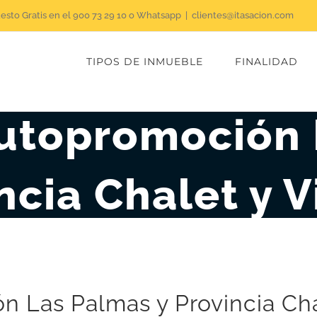
uesto Gratis en el 900 73 29 10 o Whatsapp
|
clientes@itasacion.com
TIPOS DE INMUEBLE
FINALIDAD
Autopromoción 
ncia Chalet y 
 Las Palmas y Provincia Cha