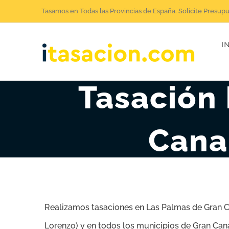
Saltar
Tasamos en Todas las Provincias de España. Solicite Presup
al
I
contenido
Tasación 
Cana
Realizamos tasaciones en Las Palmas de Gran Ca
Lorenzo) y en todos los municipios de Gran Can