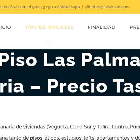
uesto Gratis en el 900 73 29 10 o Whatsapp
|
clientes@itasacion.com
NICIO
TIPO DE INMUEBLE
FINALIDAD
PRE
Piso Las Palm
ria – Precio Ta
naria de viviendas (Vegueta, Cono Sur y Tafira, Centro, Pu
aria tanto de
pisos
, áticos, estudios, lofts, apartamentos y d