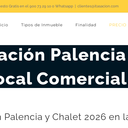
uesto Gratis en el 900 73 29 10 o Whatsapp
|
clientes@itasacion.com
icio
Tipos de Inmueble
Finalidad
PRECIO
ación Palencia
ocal Comercial
n Palencia y Chalet 2026 en l