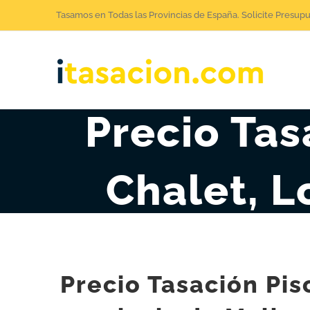
Saltar
Tasamos en Todas las Provincias de España. Solicite Presup
al
contenido
Precio Tas
Chalet, L
Precio Tasación Pis