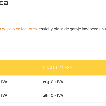
ca
n de piso en Mallorca
, chalet y plaza de garaje independien
CHALET / CASA
 IVA
265 € + IVA
 IVA
265 € + IVA