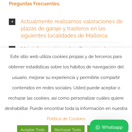
Preguntas Frecuentes
.
Actualmente realizamos valoraciones de
plazas de garaje y trasteros en las
siguientes localidades de Mallorca:
Más información sobre Tasación de
Garaje en Mallorca y Trastero
Este sitio web utiliza cookies propias y de terceros para
obtener estadísticas sobre los hábitos de navegación del
usuario, mejorar su experiencia y permitirle compartir
contenidos en redes sociales. Usted puede aceptar o
rechazar las cookies, así como personalizar cuáles quiere
deshabilitar. Puede encontrar toda la información en nuestra
2024 ©itasacion.com
TASACIONES INMOBILIARIAS
|
PREGUNTAS
Política de Cookies
FRECUENTES
|
POLITICA DE PRIVACIDAD
|
POLITICA DE
Whatsapp
Aceptar Todo
Rechazar Todo
Personalizar
COOKIES
|
AVISO LEGAL