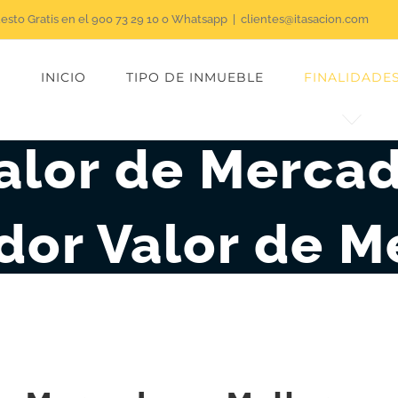
uesto Gratis en el 900 73 29 10 o Whatsapp
|
clientes@itasacion.com
INICIO
TIPO DE INMUEBLE
FINALIDADE
alor de Merca
dor Valor de 