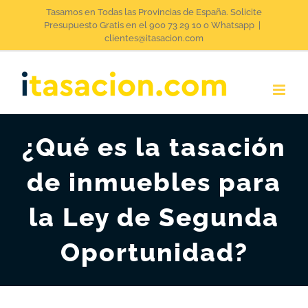
Saltar
Tasamos en Todas las Provincias de España. Solicite
Presupuesto Gratis en el 900 73 29 10 o Whatsapp
|
al
clientes@itasacion.com
contenido
¿Qué es la tasación
de inmuebles para
la Ley de Segunda
Oportunidad?