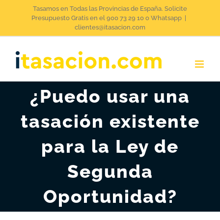
Saltar
Tasamos en Todas las Provincias de España. Solicite
Presupuesto Gratis en el 900 73 29 10 o Whatsapp
|
al
clientes@itasacion.com
contenido
¿Puedo usar una
tasación existente
para la Ley de
Segunda
Oportunidad?