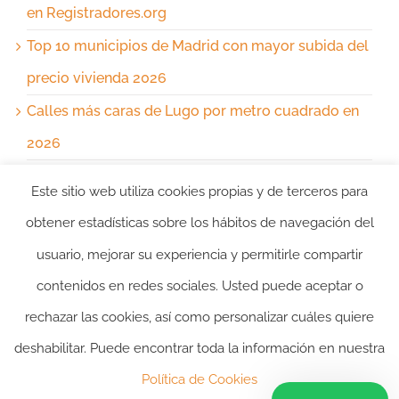
en Registradores.org
Top 10 municipios de Madrid con mayor subida del
precio vivienda 2026
Calles más caras de Lugo por metro cuadrado en
2026
Este sitio web utiliza cookies propias y de terceros para
Comentarios recientes
obtener estadísticas sobre los hábitos de navegación del
usuario, mejorar su experiencia y permitirle compartir
No hay comentarios que mostrar.
contenidos en redes sociales. Usted puede aceptar o
rechazar las cookies, así como personalizar cuáles quiere
deshabilitar. Puede encontrar toda la información en nuestra
2024 ©itasacion.com
TASACIONES INMOBILIARIAS
|
PREGUNTAS
Política de Cookies
FRECUENTES
|
POLITICA DE PRIVACIDAD
|
POLITICA DE