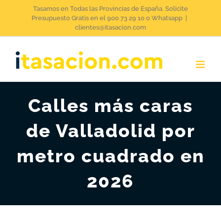
Saltar
Tasamos en Todas las Provincias de España. Solicite
Presupuesto Gratis en el 900 73 29 10 o Whatsapp
|
al
clientes@itasacion.com
contenido
Calles más caras
de Valladolid por
metro cuadrado en
2026