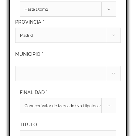

PROVINCIA *

MUNICIPIO *

FINALIDAD *

TÍTULO