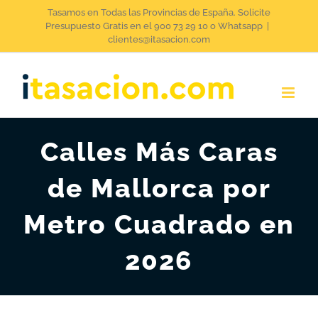
Saltar
Tasamos en Todas las Provincias de España. Solicite
Presupuesto Gratis en el 900 73 29 10 o Whatsapp
|
al
clientes@itasacion.com
contenido
Calles Más Caras
de Mallorca por
Metro Cuadrado en
2026