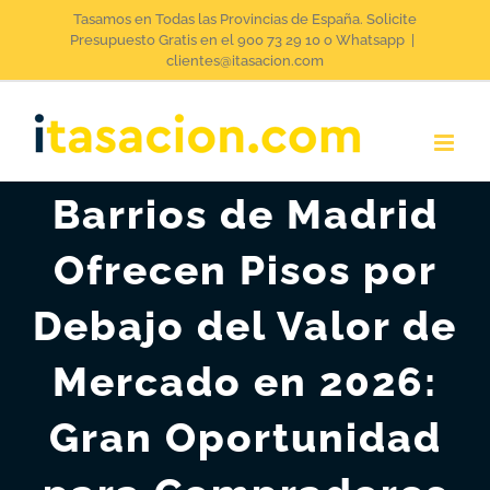
Saltar
Tasamos en Todas las Provincias de España. Solicite
Presupuesto Gratis en el 900 73 29 10 o Whatsapp
|
al
clientes@itasacion.com
contenido
Barrios de Madrid
Ofrecen Pisos por
Debajo del Valor de
Mercado en 2026:
Gran Oportunidad