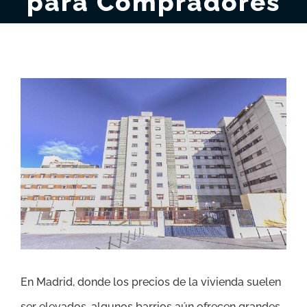
para Compradores
Ver
imagen
más
grande
En Madrid, donde los precios de la vivienda suelen
ser elevados, algunos barrios aún ofrecen grandes