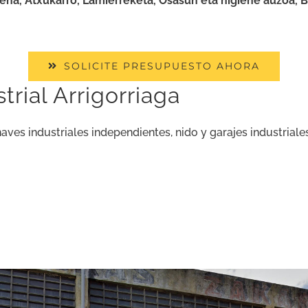
eña, Atxukarro, Lamierreketa, Osasun eta higiene auzoa, Ba
SOLICITE PRESUPUESTO AHORA
rial Arrigorriaga
aves industriales independientes, nido y garajes industriale