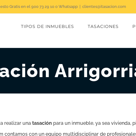
uesto Gratis en el 900 73 29 10 o Whatsapp
|
clientes@itasacion.com
TIPOS DE INMUEBLES
TASACIONES
P
ación Arrigorr
a realizar una
tasación
para un inmueble, ya sea vivienda, pis
.com contamos con un equipo multidisciplinar de profesional