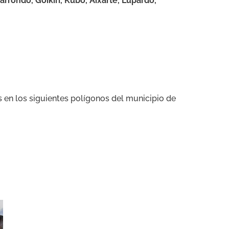
rrondo, Goikiri, Kubo, Aixarte, Lupardo,
s en los siguientes polígonos del municipio de