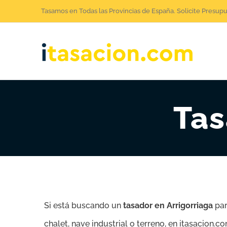
Saltar
Tasamos en Todas las Provincias de España. Solicite Presup
al
contenido
Tas
Si está buscando un
tasador en Arrigorriaga
par
chalet, nave industrial o terreno, en itasacion