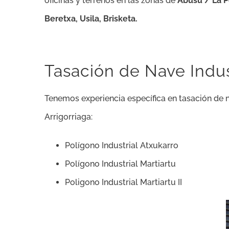
oficinas y terrenos en las zonas de
Abusu / La P
Beretxa, Usila, Brisketa.
Tasación de Nave Indust
Tenemos experiencia específica en tasación de n
Arrigorriaga:
Polígono Industrial Atxukarro
Polígono Industrial Martiartu
Poligono Industrial Martiartu II