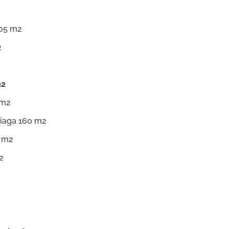
05 m2
2
m2
 m2
riaga 160 m2
0 m2
2