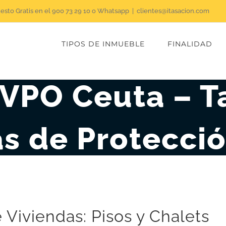
uesto Gratis en el 900 73 29 10 o Whatsapp
|
clientes@itasacion.com
TIPOS DE INMUEBLE
FINALIDAD
 VPO Ceuta – T
s de Protecció
Viviendas: Pisos y Chalets