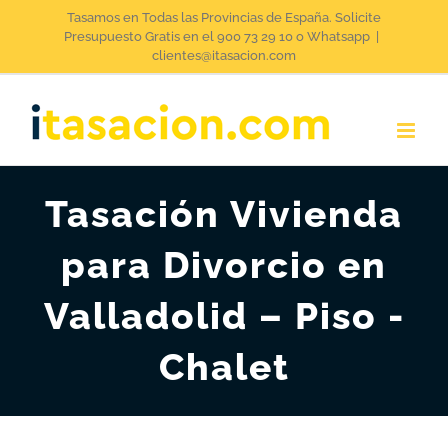
Saltar
Tasamos en Todas las Provincias de España. Solicite
Presupuesto Gratis en el 900 73 29 10 o Whatsapp
|
al
clientes@itasacion.com
contenido
Tasación Vivienda
para Divorcio en
Valladolid – Piso -
Chalet