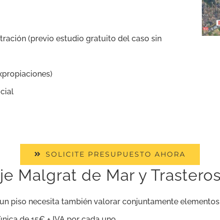
ración (previo estudio gratuito del caso sin
expropiaciones)
cial
SOLICITE PRESUPUESTO AHORA
je Malgrat de Mar y Traster
de un piso necesita también valorar conjuntamente elemento
única de 15€ + IVA por cada uno.