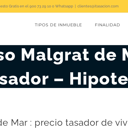
uesto Gratis en el 900 73 29 10 o Whatsapp
|
clientes@itasacion.com
TIPOS DE INMUEBLE
FINALIDAD
so Malgrat de 
sador – Hipot
de Mar : precio tasador de v