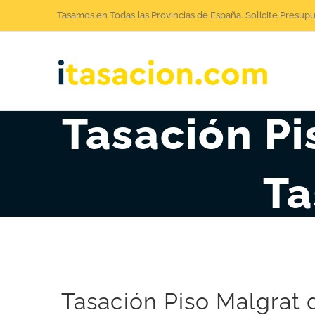
Saltar
Tasamos en Todas las Provincias de España. Solicite Presup
al
contenido
Tasación Pi
Ta
Tasación Piso Malgrat 