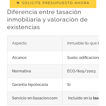
SOLICITE PRESUPUESTO AHORA
Diferencia entre tasación
inmobiliaria y valoración de
existencias
Aspecto
Inmueble (lo que tas
Alcance
Suelo, edificaciones,
Normativa
ECO/805/2003
Garantía hipotecaria
Sí
Servicio en itasacion.com
Incluido en la
tasació