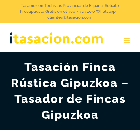
Saltar
Tasamos en Todas las Provincias de España. Solicite
Presupuesto Gratis en el 900 73 29 10 o Whatsapp
|
al
clientes@itasacion.com
contenido
Tasación Finca
Rústica Gipuzkoa –
Tasador de Fincas
Gipuzkoa