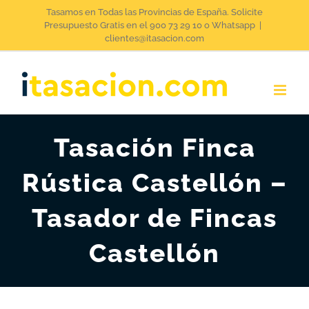
Saltar
Tasamos en Todas las Provincias de España. Solicite
Presupuesto Gratis en el 900 73 29 10 o Whatsapp
|
al
clientes@itasacion.com
contenido
Tasación Finca
Rústica Castellón –
Tasador de Fincas
Castellón