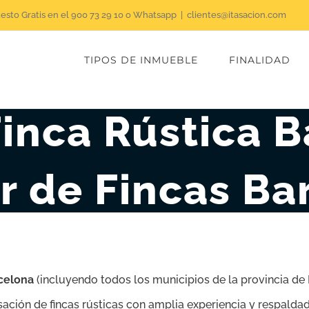
uesto Gratis en el 900 73 29 10 o Whatsapp
|
clientes@itasacion.com
TIPOS DE INMUEBLE
FINALIDAD
inca Rústica B
r de Fincas Ba
rcelona
(incluyendo todos los municipios de la provincia de
asación de fincas rústicas con amplia experiencia y respald