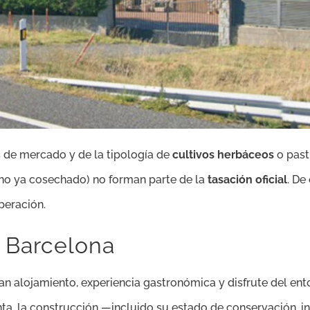
os de mercado y de la tipología de
cultivos herbáceos
o past
rano ya cosechado) no forman parte de la
tasación oficial
. De
peración.
n Barcelona
n alojamiento, experiencia gastronómica y disfrute del ent
nta, la construcción —incluido su estado de conservación, i