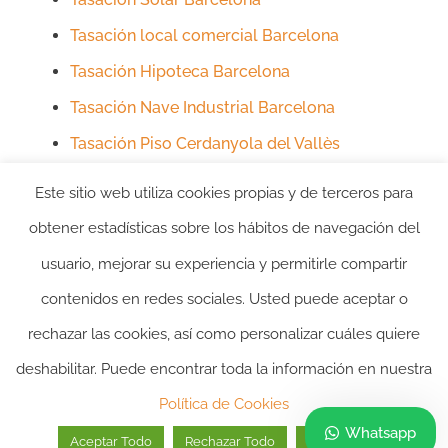
Tasación local comercial Barcelona
Tasación Hipoteca Barcelona
Tasación Nave Industrial Barcelona
Tasación Piso Cerdanyola del Vallès
Tasación Vivienda Cerdanyola del Vallès
Este sitio web utiliza cookies propias y de terceros para
obtener estadísticas sobre los hábitos de navegación del
usuario, mejorar su experiencia y permitirle compartir
contenidos en redes sociales. Usted puede aceptar o
rechazar las cookies, así como personalizar cuáles quiere
deshabilitar. Puede encontrar toda la información en nuestra
2024 ©itasacion.com
TASACIONES INMOBILIARIAS
|
PREGUNTAS
Política de Cookies
FRECUENTES
|
POLITICA DE PRIVACIDAD
|
POLITICA DE
Whatsapp
Aceptar Todo
Rechazar Todo
Personalizar
COOKIES
|
AVISO LEGAL