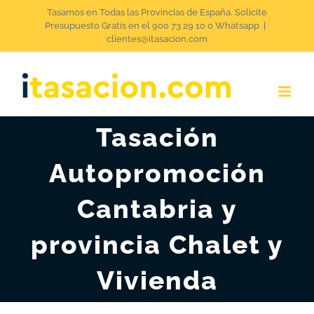
Saltar
Tasamos en Todas las Provincias de España. Solicite
Presupuesto Gratis en el 900 73 29 10 o Whatsapp
|
al
clientes@itasacion.com
contenido
Tasación
Autopromoción
Cantabria y
provincia Chalet y
Vivienda