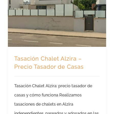
Tasación Chalet Alzira – Precio Tasador de Casas
Tasación Chalet Alzira –
Precio Tasador de Casas
Tasación Chalet Alzira: precio tasador de
casas y cómo funciona Realizamos
tasaciones de chalets en Alzira
independientes, pareados y adosados en las