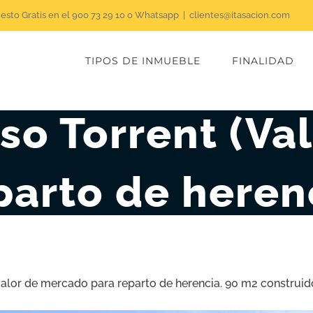
uesto Gratis en el 900 73 29 10 o Whatsapp
|
clientes@itasacion.com
TIPOS DE INMUEBLE
FINALIDAD
so Torrent (Va
parto de heren
 valor de mercado para reparto de herencia. 90 m2 construid