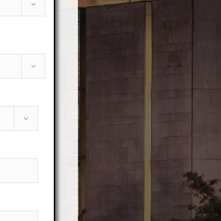


