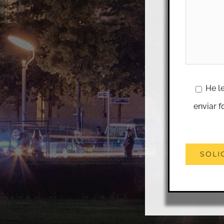
He l
enviar f