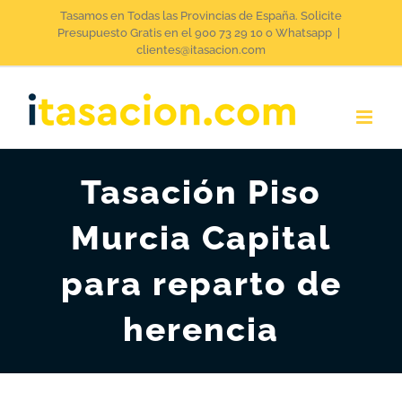
Saltar
Tasamos en Todas las Provincias de España. Solicite
Presupuesto Gratis en el 900 73 29 10 o Whatsapp
|
al
clientes@itasacion.com
contenido
Tasación Piso
Murcia Capital
para reparto de
herencia