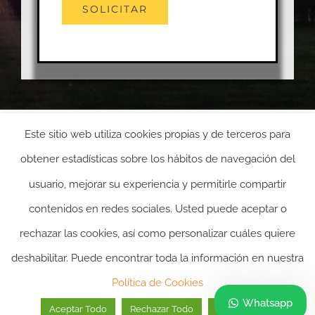
Este sitio web utiliza cookies propias y de terceros para
obtener estadísticas sobre los hábitos de navegación del
usuario, mejorar su experiencia y permitirle compartir
contenidos en redes sociales. Usted puede aceptar o
rechazar las cookies, así como personalizar cuáles quiere
deshabilitar. Puede encontrar toda la información en nuestra
2024 ©itasacion.com
TASACIONES INMOBILIARIAS
|
PREGUNTAS
Política de Cookies
FRECUENTES
|
POLITICA DE PRIVACIDAD
|
POLITICA DE
Whatsapp
Aceptar Todo
Rechazar Todo
Personalizar
COOKIES
|
AVISO LEGAL