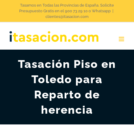
Saltar
Tasamos en Todas las Provincias de España. Solicite
Presupuesto Gratis en el 900 73 29 10 o Whatsapp
|
al
clientes@itasacion.com
contenido
Tasación Piso en
Toledo para
Reparto de
herencia