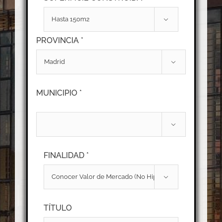

PROVINCIA *

MUNICIPIO *

FINALIDAD *

TÍTULO