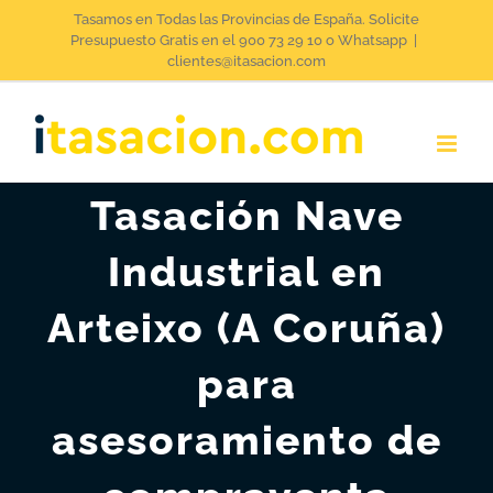
Saltar
Tasamos en Todas las Provincias de España. Solicite
Presupuesto Gratis en el 900 73 29 10 o Whatsapp
|
al
clientes@itasacion.com
contenido
Tasación Nave
Industrial en
Arteixo (A Coruña)
para
asesoramiento de