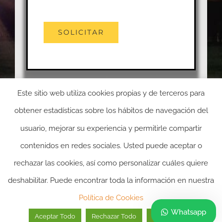
Este sitio web utiliza cookies propias y de terceros para
obtener estadísticas sobre los hábitos de navegación del
usuario, mejorar su experiencia y permitirle compartir
contenidos en redes sociales. Usted puede aceptar o
rechazar las cookies, así como personalizar cuáles quiere
deshabilitar. Puede encontrar toda la información en nuestra
2024 ©itasacion.com
TASACIONES INMOBILIARIAS
|
PREGUNTAS
Política de Cookies
FRECUENTES
|
POLITICA DE PRIVACIDAD
|
POLITICA DE
Whatsapp
Aceptar Todo
Rechazar Todo
Personalizar
COOKIES
|
AVISO LEGAL