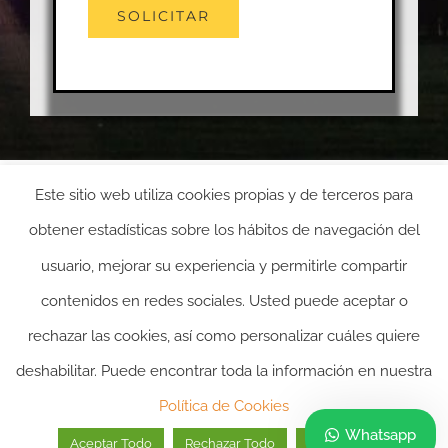
Este sitio web utiliza cookies propias y de terceros para
obtener estadísticas sobre los hábitos de navegación del
usuario, mejorar su experiencia y permitirle compartir
contenidos en redes sociales. Usted puede aceptar o
rechazar las cookies, así como personalizar cuáles quiere
deshabilitar. Puede encontrar toda la información en nuestra
2024 ©itasacion.com
TASACIONES INMOBILIARIAS
|
PREGUNTAS
Política de Cookies
FRECUENTES
|
POLITICA DE PRIVACIDAD
|
POLITICA DE
Whatsapp
Aceptar Todo
Rechazar Todo
Personalizar
COOKIES
|
AVISO LEGAL