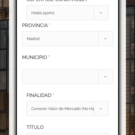

PROVINCIA *

MUNICIPIO *

FINALIDAD *

TÍTULO