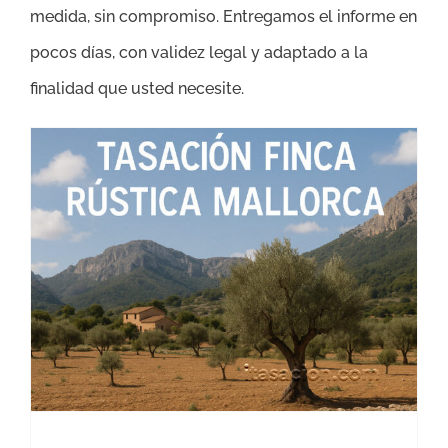
medida, sin compromiso. Entregamos el informe en
pocos días, con validez legal y adaptado a la
finalidad que usted necesite.
Tasación Finca Rústica Mallorca – Tasador de Fincas Mallorca