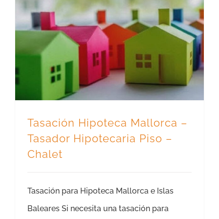
Tasación Hipoteca Mallorca – Tasador Hipotecaria Piso – Chalet
Tasación Hipoteca Mallorca –
Tasador Hipotecaria Piso –
Chalet
Tasación para Hipoteca Mallorca e Islas
Baleares Si necesita una tasación para