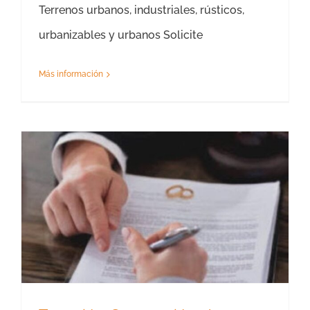
Terrenos urbanos, industriales, rústicos,
urbanizables y urbanos Solicite
Más información
Tasación Separación de Bienes en Mallorca – Piso -Chalet