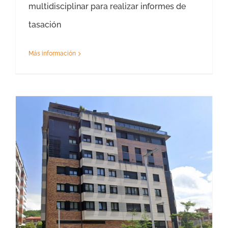
multidisciplinar para realizar informes de
tasación
Más información
Tasación Hipoteca Guipuzcoa – Gipuzkoa – Tasador Hipotecaria