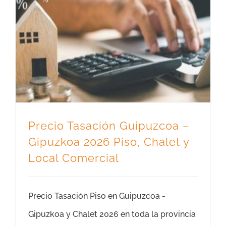
Precio Tasación Guipuzcoa – Gipuzkoa 2026 Piso, Chalet y Local Comercial
Precio Tasación Guipuzcoa –
Gipuzkoa 2026 Piso, Chalet y
Local Comercial
Precio Tasación Piso en Guipuzcoa -
Gipuzkoa y Chalet 2026 en toda la provincia