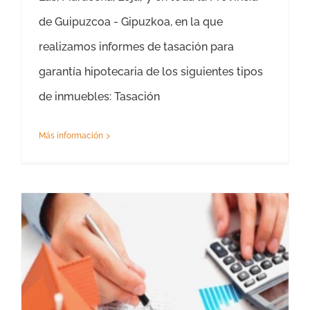
de Guipuzcoa - Gipuzkoa, en la que
realizamos informes de tasación para
garantía hipotecaria de los siguientes tipos
de inmuebles: Tasación
Más información
Sociedad de Tasaciones Guipuzcoa – Empresa de Tasación Homologada