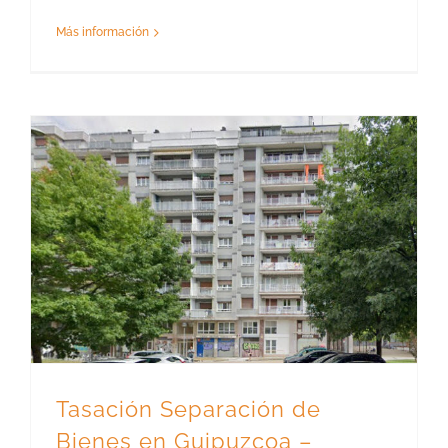
Más información
Tasación Separación de Bienes en Guipuzcoa – Gipuzkoa – Piso
Tasación Separación de
Bienes en Guipuzcoa –