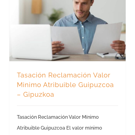
Tasación Reclamación Valor Minimo Atribuible Guipuzcoa – Gipuzkoa
Tasación Reclamación Valor
Minimo Atribuible Guipuzcoa
– Gipuzkoa
Tasación Reclamación Valor Mínimo
Atribuible Guipuzcoa El valor mínimo