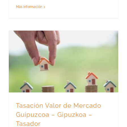
Más información
Tasación Valor de Mercado Guipuzcoa – Gipuzkoa – Tasador
Tasación Valor de Mercado
Guipuzcoa – Gipuzkoa –
Tasador