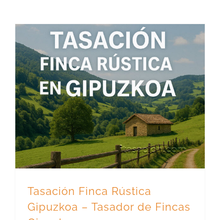
Tasación Finca Rústica Gipuzkoa – Tasador de Fincas Gipuzkoa
Tasación Finca Rústica
Gipuzkoa – Tasador de Fincas