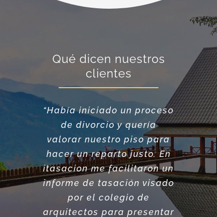
Qué dicen nuestros
clientes
“Me ayudaron a valorar
“Había iniciado un proceso
mis 3 pisos, plazas de
de divorcio y quería
garaje y un local
valorar nuestro piso para
comercial para poder
hacer un reparto justo. En
hacer un testamento
itasacion me facilitaron un
equilibrado para mis
informe de tasación visado
hijos.”
por el colegio de
arquitectos para presentar
LAIA • PROPIETARIA