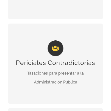
PRESUPUESTO
TASACIONES PERICIALES
CONTRADICTORIAS
¿Necesita una Tasación Pericial
Contradictoria para presentar recurso ante la
Periciales Contradictorias
Administración? Realizamos Tasaciones de
Tasaciones para presentar a la
perito de parte y de perito tercero
Administración Pública
PRESUPUESTO