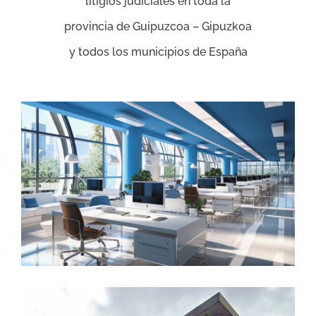
litigios judiciales en toda la
provincia de Guipuzcoa – Gipuzkoa
y todos los municipios de España
Tasación Oficina Irún (Guipuzcoa – Gipuzkoa) para hipoteca