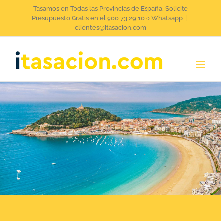
Saltar
Tasamos en Todas las Provincias de España. Solicite
Presupuesto Gratis en el 900 73 29 10 o Whatsapp
|
al
clientes@itasacion.com
contenido