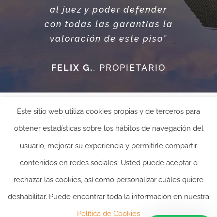
al juez y poder defender
con todas las garantías la
valoración de este piso”
ROGER R. • RESPONSABLE
CONTROLLING
FELIX G.
,
PROPIETARIO
Conocer más sobre las Tasaciones
Este sitio web utiliza cookies propias y de terceros para
Inmobiliarias en Guipuzcoa - Gipuzkoa
de itasacion.com
obtener estadísticas sobre los hábitos de navegación del
usuario, mejorar su experiencia y permitirle compartir
Actualmente realizamos tasaciones
inmobiliarias en Guipuzcoa - Gipuzkoa y
contenidos en redes sociales. Usted puede aceptar o
todos los municipios de la provincia de
rechazar las cookies, así como personalizar cuáles quiere
Guipuzcoa - Gipuzkoa
deshabilitar. Puede encontrar toda la información en nuestra
2024 ©itasacion.com
TASACIONES INMOBILIARIAS
|
PREGUNTAS
Política de Cookies