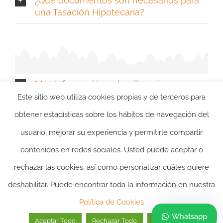
¿Qué documentos son necesarios para
una Tasación Hipotecaria?
Más Información sobre Tasaciones
Hipotecarias en Guipuzcoa - Gipuzkoa
Este sitio web utiliza cookies propias y de terceros para
obtener estadísticas sobre los hábitos de navegación del
usuario, mejorar su experiencia y permitirle compartir
contenidos en redes sociales. Usted puede aceptar o
rechazar las cookies, así como personalizar cuáles quiere
deshabilitar. Puede encontrar toda la información en nuestra
2024 ©itasacion.com
TASACIONES INMOBILIARIAS
|
PREGUNTAS
Política de Cookies
FRECUENTES
|
POLITICA DE PRIVACIDAD
|
POLITICA DE
Whatsapp
Aceptar Todo
Rechazar Todo
Personalizar
COOKIES
|
AVISO LEGAL